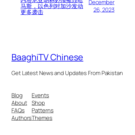
December
马斯，以色列对加沙发动
26, 2023
更多袭击
BaaghiTV Chinese
Get Latest News and Updates From Pakistan
Blog
Events
About
Shop
FAQs
Patterns
Authors
Themes