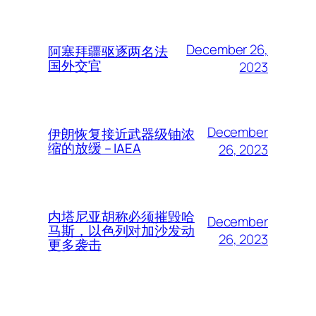
December 26,
阿塞拜疆驱逐两名法
国外交官
2023
December
伊朗恢复接近武器级铀浓
缩的放缓 – IAEA
26, 2023
内塔尼亚胡称必须摧毁哈
December
马斯，以色列对加沙发动
26, 2023
更多袭击