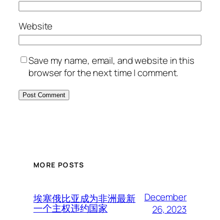
Website
Save my name, email, and website in this
browser for the next time I comment.
MORE POSTS
December
埃塞俄比亚成为非洲最新
一个主权违约国家
26, 2023