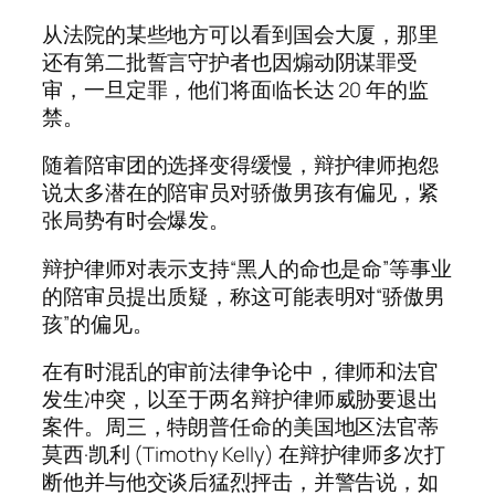
从法院的某些地方可以看到国会大厦，那里
还有第二批誓言守护者也因煽动阴谋罪受
审，一旦定罪，他们将面临长达 20 年的监
禁。
随着陪审团的选择变得缓慢，辩护律师抱怨
说太多潜在的陪审员对骄傲男孩有偏见，紧
张局势有时会爆发。
辩护律师对表示支持“黑人的命也是命”等事业
的陪审员提出质疑，称这可能表明对“骄傲男
孩”的偏见。
在有时混乱的审前法律争论中，律师和法官
发生冲突，以至于两名辩护律师威胁要退出
案件。周三，特朗普任命的美国地区法官蒂
莫西·凯利 (Timothy Kelly) 在辩护律师多次打
断他并与他交谈后猛烈抨击，并警告说，如