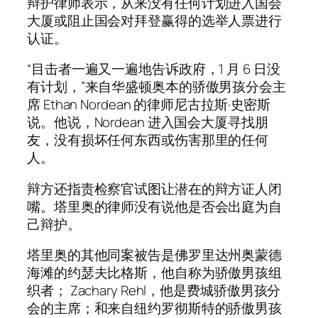
辩护律师表示，从来没有任何计划进入国会
大厦或阻止国会对拜登赢得的选举人票进行
认证。
“目击者一遍又一遍地告诉政府，1 月 6 日没
有计划，”来自华盛顿奥本的骄傲男孩分会主
席 Ethan Nordean 的律师尼古拉斯·史密斯
说。他说，Nordean 进入国会大厦寻找朋
友，没有损坏任何东西或伤害那里的任何
人。
辩方还指责检察官试图让潜在的辩方证人闭
嘴。塔里奥的律师没有说他是否会出庭为自
己辩护。
塔里奥的其他同案被告是佛罗里达州奥蒙德
海滩的约瑟夫比格斯，他自称为骄傲男孩组
织者； Zachary Rehl，他是费城骄傲男孩分
会的主席；和来自纽约罗彻斯特的骄傲男孩