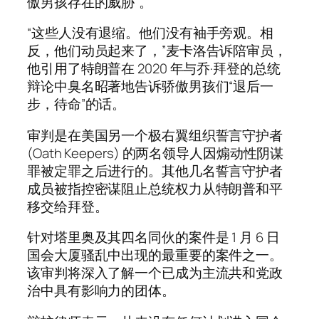
傲男孩存在的威胁”。
“这些人没有退缩。他们没有袖手旁观。相
反，他们动员起来了，”麦卡洛告诉陪审员，
他引用了特朗普在 2020 年与乔·拜登的总统
辩论中臭名昭著地告诉骄傲男孩们“退后一
步，待命”的话。
审判是在美国另一个极右翼组织誓言守护者
(Oath Keepers) 的两名领导人因煽动性阴谋
罪被定罪之后进行的。其他几名誓言守护者
成员被指控密谋阻止总统权力从特朗普和平
移交给拜登。
针对塔里奥及其四名同伙的案件是 1 月 6 日
国会大厦骚乱中出现的最重要的案件之一。
该审判将深入了解一个已成为主流共和党政
治中具有影响力的团体。