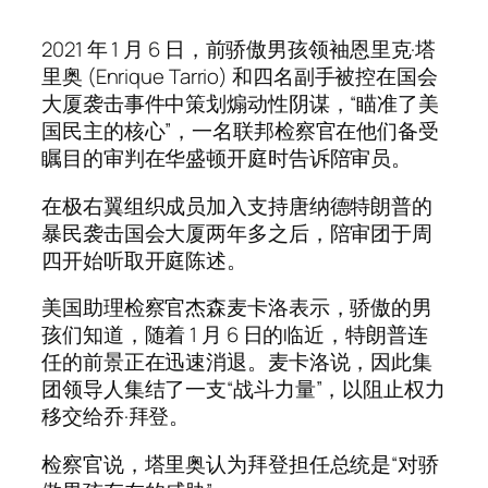
2021 年 1 月 6 日，前骄傲男孩领袖恩里克·塔
里奥 (Enrique Tarrio) 和四名副手被控在国会
大厦袭击事件中策划煽动性阴谋，“瞄准了美
国民主的核心”，一名联邦检察官在他们备受
瞩目的审判在华盛顿开庭时告诉陪审员。
在极右翼组织成员加入支持唐​​纳德特朗普的
暴民袭击国会大厦两年多之后，陪审团于周
四开始听取开庭陈述。
美国助理检察官杰森麦卡洛表示，骄傲的男
孩们知道，随着 1 月 6 日的临近，特朗普连
任的前景正在迅速消退。麦卡洛说，因此集
团领导人集结了一支“战斗力量”，以阻止权力
移交给乔·拜登。
检察官说，塔里奥认为拜登担任总统是“对骄