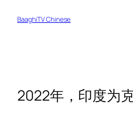
Skip
to
BaaghiTV Chinese
content
2022年，印度