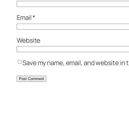
Email
*
Website
Save my name, email, and website in t