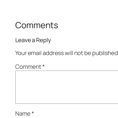
Comments
Leave a Reply
Your email address will not be published
Comment
*
Name
*