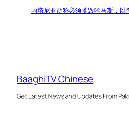
内塔尼亚胡称必须摧毁哈马斯，以
BaaghiTV Chinese
Get Latest News and Updates From Pak