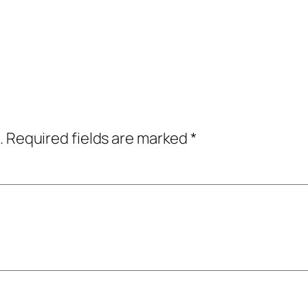
.
Required fields are marked
*