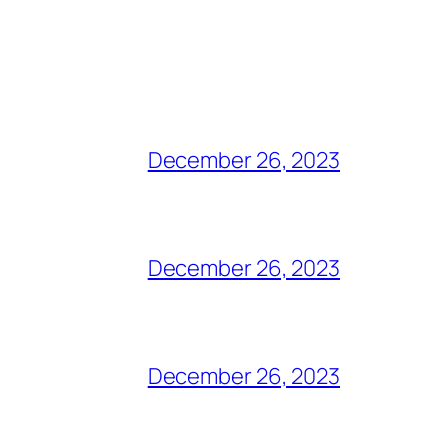
December 26, 2023
December 26, 2023
December 26, 2023