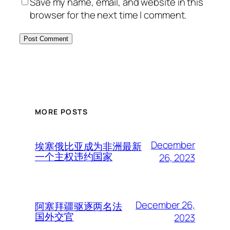
Save my name, email, and website in this
browser for the next time I comment.
MORE POSTS
December
埃塞俄比亚成为非洲最新
一个主权违约国家
26, 2023
December 26,
阿塞拜疆驱逐两名法
国外交官
2023