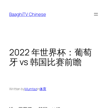
Skip
to
BaaghiTV Chinese
content
2022 年世界杯：葡萄
牙 vs 韩国比赛前瞻
Written by
Mumtaz
in
体育