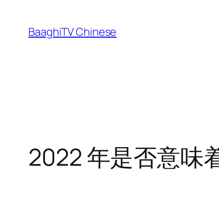
Skip
to
BaaghiTV Chinese
content
2022 年是否意