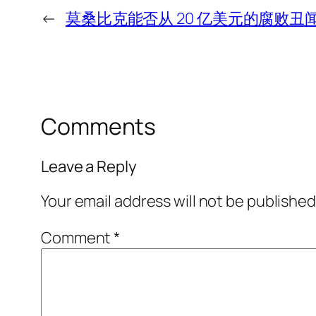
←
莫桑比克能否从 20 亿美元的腐败丑
Comments
Leave a Reply
Your email address will not be published
Comment
*