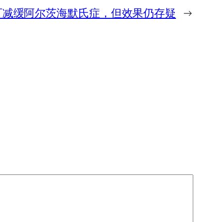
可减缓阿尔茨海默氏症，但效果仍存疑
→