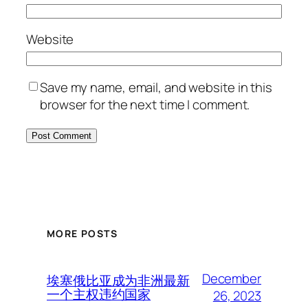
Website
Save my name, email, and website in this
browser for the next time I comment.
MORE POSTS
December
埃塞俄比亚成为非洲最新
一个主权违约国家
26, 2023