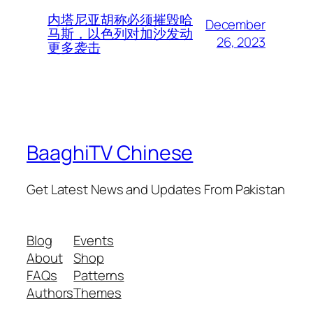
内塔尼亚胡称必须摧毁哈
December
马斯，以色列对加沙发动
26, 2023
更多袭击
BaaghiTV Chinese
Get Latest News and Updates From Pakistan
Blog
Events
About
Shop
FAQs
Patterns
Authors
Themes