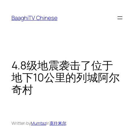
Skip
to
BaaghiTV Chinese
content
4.8级地震袭击了位于
地下10公里的列城阿尔
奇村
Written by
Mumtaz
in
克什米尔