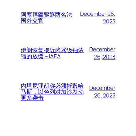
December 26,
阿塞拜疆驱逐两名法
国外交官
2023
December
伊朗恢复接近武器级铀浓
缩的放缓 – IAEA
26, 2023
内塔尼亚胡称必须摧毁哈
December
马斯，以色列对加沙发动
26, 2023
更多袭击