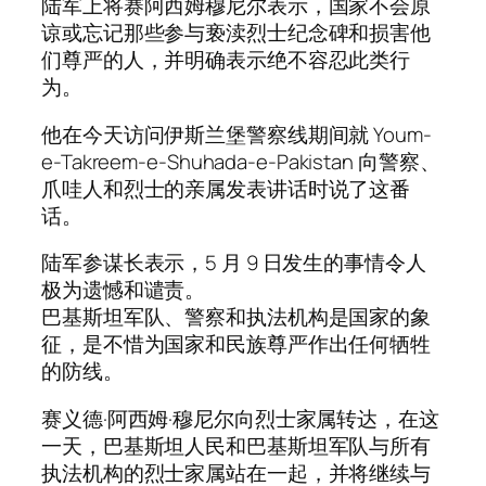
陆军上将赛阿西姆穆尼尔表示，国家不会原
谅或忘记那些参与亵渎烈士纪念碑和损害他
们尊严的人，并明确表示绝不容忍此类行
为。
他在今天访问伊斯兰堡警察线期间就 Youm-
e-Takreem-e-Shuhada-e-Pakistan 向警察、
爪哇人和烈士的亲属发表讲话时说了这番
话。
陆军参谋长表示，5 月 9 日发生的事情令人
极为遗憾和谴责。
巴基斯坦军队、警察和执法机构是国家的象
征，是不惜为国家和民族尊严作出任何牺牲
的防线。
赛义德·阿西姆·穆尼尔向烈士家属转达，在这
一天，巴基斯坦人民和巴基斯坦军队与所有
执法机构的烈士家属站在一起，并将继续与