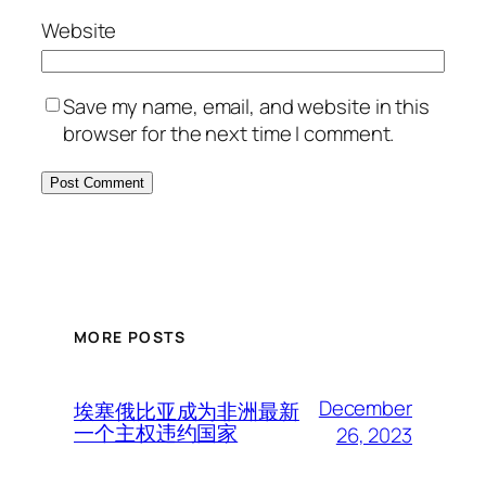
Website
Save my name, email, and website in this
browser for the next time I comment.
MORE POSTS
December
埃塞俄比亚成为非洲最新
一个主权违约国家
26, 2023