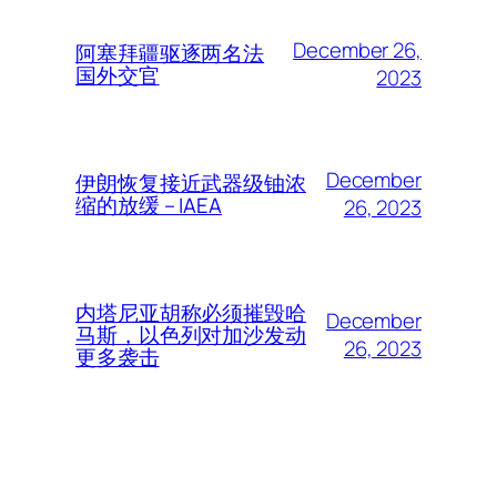
December 26,
阿塞拜疆驱逐两名法
国外交官
2023
December
伊朗恢复接近武器级铀浓
缩的放缓 – IAEA
26, 2023
内塔尼亚胡称必须摧毁哈
December
马斯，以色列对加沙发动
26, 2023
更多袭击