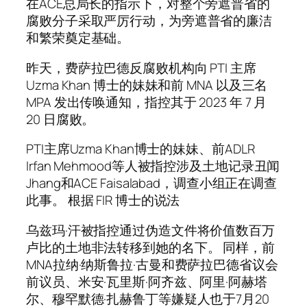
在ACE总局长的指示下，对整个旁遮普省的
腐败分子采取严厉行动，为旁遮普省的廉洁
和繁荣奠定基础。
昨天，费萨拉巴德反腐败机构向 PTI 主席
Uzma Khan 博士的妹妹和前 MNA 以及三名
MPA 发出传唤通知，指控其于 2023 年 7 月
20 日腐败。
PTI主席Uzma Khan博士的妹妹、前ADLR
Irfan Mehmood等人被指控涉及土地记录丑闻
Jhang和ACE Faisalabad，调查小组正在调查
此事。 根据 FIR 博士的说法
乌兹玛·汗被指控通过伪造文件将价值数百万
卢比的土地非法转移到她的名下。 同样，前
MNA拉纳·纳斯鲁拉·古曼和费萨拉巴德省议会
前议员、米安·瓦里斯·阿齐兹、阿里·阿赫塔
尔、穆罕默德·扎赫鲁丁等嫌疑人也于7月20