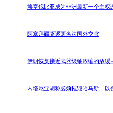
埃塞俄比亚成为非洲最新一个主权
阿塞拜疆驱逐两名法国外交官
伊朗恢复接近武器级铀浓缩的放缓 – 
内塔尼亚胡称必须摧毁哈马斯，以