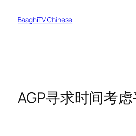
Skip
to
BaaghiTV Chinese
content
AGP寻求时间考