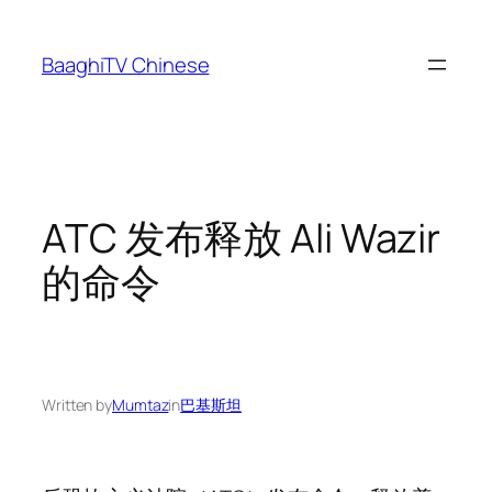
Skip
to
BaaghiTV Chinese
content
ATC 发布释放 Ali Wazir
的命令
Written by
Mumtaz
in
巴基斯坦