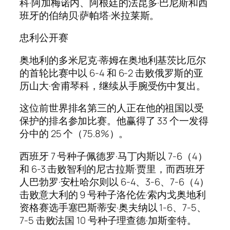
科·阿加梅诺内、阿根廷的法昆多·巴尼斯和西
班牙的伯纳贝·萨帕塔·米拉莱斯。
忠利公开赛
奥地利的多米尼克·蒂姆在奥地利基茨比厄尔
的首轮比赛中以 6-4 和 6-2 击败俄罗斯的亚
历山大·舍甫琴科，继续从手腕受伤中复出。
这位前世界排名第三的人正在他的祖国以受
保护的排名参加比赛。他赢得了 33 个一发得
分中的 25 个（75.8%）。
西班牙 7 号种子佩德罗·马丁内斯以 7-6（4）
和 6-3 击败智利的尼古拉斯·贾里，而西班牙
人巴勃罗·安杜哈尔则以 6-4、3-6、7-6（4）
击败意大利的 9 号种子洛伦佐·索内戈奥地利
资格赛选手塞巴斯蒂安·奥夫纳以 1-6、7-5、
7-5 击败法国 10 号种子理查德·加斯奎特。