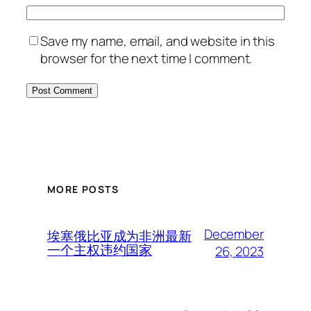
Save my name, email, and website in this
browser for the next time I comment.
MORE POSTS
December
埃塞俄比亚成为非洲最新
一个主权违约国家
26, 2023