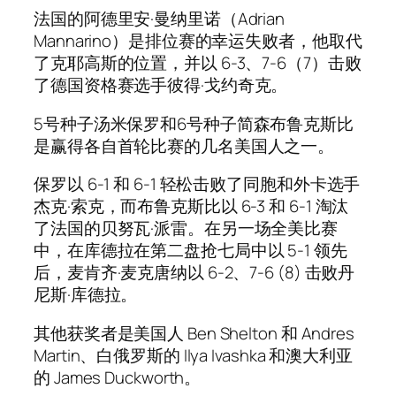
法国的阿德里安·曼纳里诺（Adrian
Mannarino）是排位赛的幸运失败者，他取代
了克耶高斯的位置，并以 6-3、7-6（7）击败
了德国资格赛选手彼得·戈约奇克。
5号种子汤米保罗和6号种子简森布鲁克斯比
是赢得各自首轮比赛的几名美国人之一。
保罗以 6-1 和 6-1 轻松击败了同胞和外卡选手
杰克·索克，而布鲁克斯比以 6-3 和 6-1 淘汰
了法国的贝努瓦·派雷。在另一场全美比赛
中，在库德拉在第二盘抢七局中以 5-1 领先
后，麦肯齐·麦克唐纳以 6-2、7-6 (8) 击败丹
尼斯·库德拉。
其他获奖者是美国人 Ben Shelton 和 Andres
Martin、白俄罗斯的 Ilya Ivashka 和澳大利亚
的 James Duckworth。