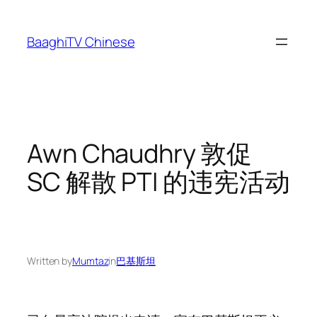
Skip
to
BaaghiTV Chinese
content
Awn Chaudhry 敦促
SC 解散 PTI 的违宪活动
Written by
Mumtaz
in
巴基斯坦