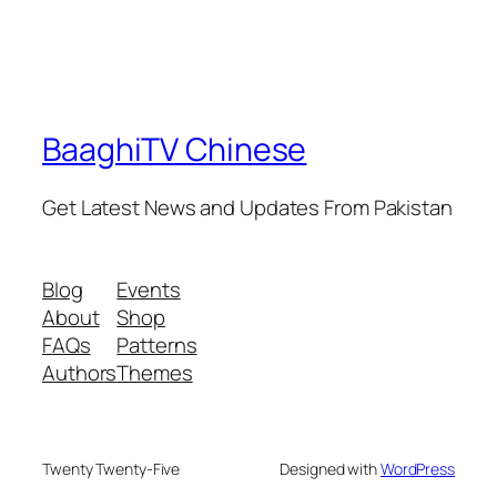
BaaghiTV Chinese
Get Latest News and Updates From Pakistan
Blog
Events
About
Shop
FAQs
Patterns
Authors
Themes
Twenty Twenty-Five
Designed with
WordPress