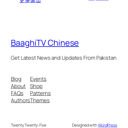
BaaghiTV Chinese
Get Latest News and Updates From Pakistan
Blog
Events
About
Shop
FAQs
Patterns
Authors
Themes
Twenty Twenty-Five
Designed with
WordPress