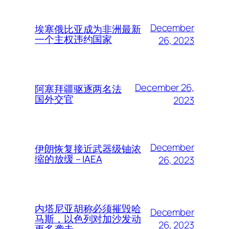
December
埃塞俄比亚成为非洲最新
一个主权违约国家
26, 2023
December 26,
阿塞拜疆驱逐两名法
国外交官
2023
December
伊朗恢复接近武器级铀浓
缩的放缓 – IAEA
26, 2023
内塔尼亚胡称必须摧毁哈
December
马斯，以色列对加沙发动
26, 2023
更多袭击