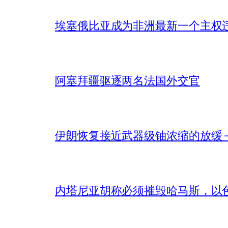
埃塞俄比亚成为非洲最新一个主权
阿塞拜疆驱逐两名法国外交官
伊朗恢复接近武器级铀浓缩的放缓 – 
内塔尼亚胡称必须摧毁哈马斯，以