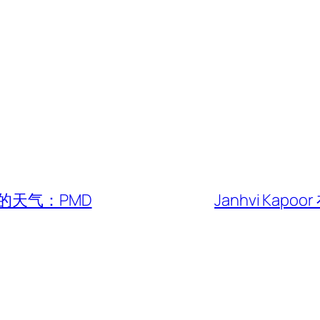
的天气：PMD
Janhvi Kapo