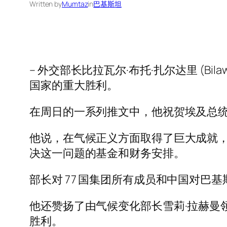
Written by
Mumtaz
in
巴基斯坦
– 外交部长比拉瓦尔·布托·扎尔达里 (Bil
国家的重大胜利。
在周日的一系列推文中，他祝贺埃及总统 Sam
他说，在气候正义方面取得了巨大成就，由
决这一问题的基金和财务安排。
部长对 77 国集团所有成员和中国对巴
他还赞扬了由气候变化部长雪莉·拉赫曼
胜利。