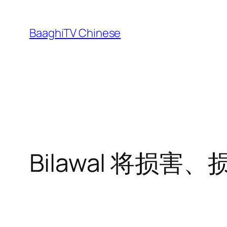
Skip
to
BaaghiTV Chinese
content
Bilawal 将