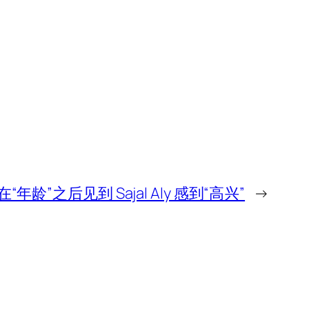
or 在“年龄”之后见到 Sajal Aly 感到“高兴”
→