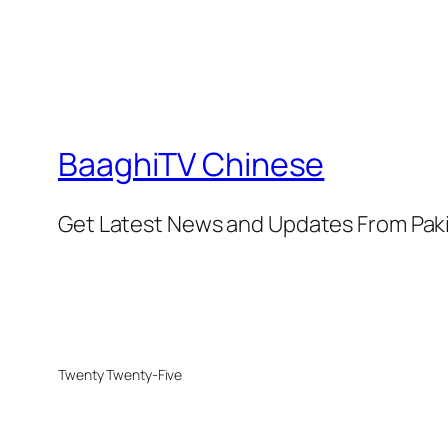
BaaghiTV Chinese
Get Latest News and Updates From Pak
Twenty Twenty-Five