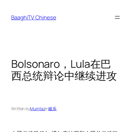
Skip
to
BaaghiTV Chinese
content
Bolsonaro，Lula在巴
西总统辩论中继续进攻
Written by
Mumtaz
in
娱乐