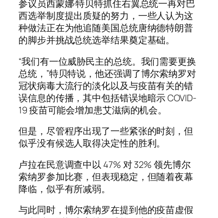
参议员西蒙娜·特贝特抓住右翼总统一再对巴
西选举制度提出质疑的努力，一些人认为这
种做法正在为他追随美国总统唐纳德特朗普
的脚步并挑战总统选举结果奠定基础。
“我们有一位威胁民主的总统。我们需要更换
总统，”特贝特说，他还强调了博尔索纳罗对
冠状病毒大流行的淡化以及与疫苗有关的错
误信息的传播，其中包括错误地暗示 COVID-
19 疫苗可能会增加患艾滋病的机会。
但是，尽管程序出现了一些紧张的时刻，但
似乎没有候选人取得决定性的胜利。
卢拉在民意调查中以 47% 对 32% 领先博尔
索纳罗参加比赛，但表现稳定，但随着夜幕
降临，似乎有所减弱。
与此同时，博尔索纳罗在提到他的疫苗虚假