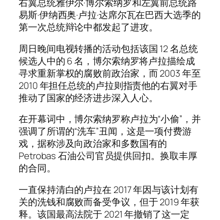
右翼总统雅伊尔·博尔索纳罗和左翼前总统路
易斯·伊纳西奥·卢拉·达席尔瓦在巴西大选季的
第一次总统辩论中都发起了进攻。
周日晚间电视转播的活动包括该国 12 名总统
候选人中的 6 名，博尔索纳罗将卢拉描绘成
寻求重新掌权的腐败前政治家，而 2003 年至
2010 年担任总统的卢拉则指责他的右翼对手
推动了国家的经济进步深入人心。
在开幕词中，博尔索纳罗称卢拉为“小偷”，并
强调了所谓的“洗车”丑闻，这是一项付费游
戏，据称涉及向政治家和多数国有的
Petrobas 石油公司官员提供回扣。换取丰厚
的合同。
一直保持清白的卢拉在 2017 年因与该计划有
关的洗钱和腐败而备受争议，但于 2019 年获
释。该国最高法院于 2021 年撤销了这一定