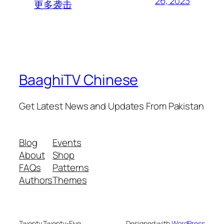
26, 2023
更多袭击
BaaghiTV Chinese
Get Latest News and Updates From Pakistan
Blog
Events
About
Shop
FAQs
Patterns
Authors
Themes
Twenty Twenty-Five
Designed with
WordPress