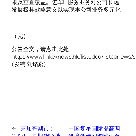
限及垂直覆盖。进军IT服务业务对公司长远
发展极具战略意义以实现本公司业务多元化
（完）
公告全文，请点击此处
https://www1.hkexnews.hk/listedco/listconews
(发稿 刘珞焱)
←
芝加哥期市：
中国复星国际提高两
CBOT大豆期货急挫，
笔境外债回购比例至