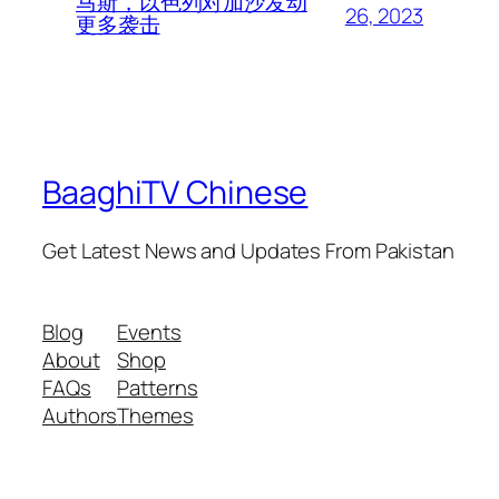
马斯，以色列对加沙发动
26, 2023
更多袭击
BaaghiTV Chinese
Get Latest News and Updates From Pakistan
Blog
Events
About
Shop
FAQs
Patterns
Authors
Themes