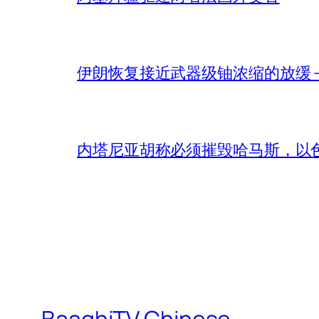
伊朗恢复接近武器级铀浓缩的放缓 – 
内塔尼亚胡称必须摧毁哈马斯，以