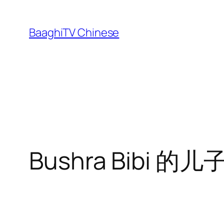
Skip
to
BaaghiTV Chinese
content
Bushra Bibi 的