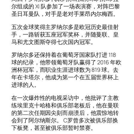
尔组成的 XI 队参加了一场表演赛，对阵巴黎
圣日耳曼队，对手是老对手莱昂内尔梅西。
五次金球奖得主罗纳尔多是欧冠历史最佳射
手，一路斩获五座冠军奖杯，并随曼联、皇
马和尤文图斯夺得七次国内冠军。
罗纳尔多还保持着在葡萄牙国家队打进 118
球的纪录，他带领葡萄牙队赢得了 2016 年欧
洲杯冠军，而职业生涯进球数为 819 球。去
年在卡塔尔，他成为第一个在五届世界杯上
进球的人。
在一次爆炸性的电视采访中，他批评了主教
练埃里克十哈格和俱乐部老板后，他在曼联
的第二次任期因尖刻而崩溃后，他震惊地转
会到了阿尔纳斯尔。 C罗曾多次被俱乐部换
下板凳，甚至被俱乐部暂时禁赛。