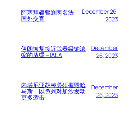
December 26,
阿塞拜疆驱逐两名法
国外交官
2023
December
伊朗恢复接近武器级铀浓
缩的放缓 – IAEA
26, 2023
内塔尼亚胡称必须摧毁哈
December
马斯，以色列对加沙发动
26, 2023
更多袭击