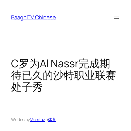
Skip
to
BaaghiTV Chinese
content
C罗为Al Nassr完成期
待已久的沙特职业联赛
处子秀
Written by
Mumtaz
in
体育