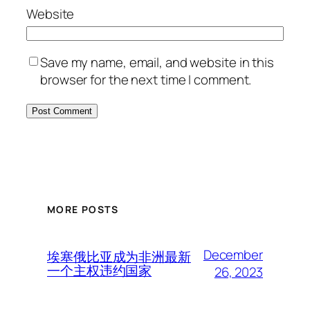
Website
Save my name, email, and website in this
browser for the next time I comment.
MORE POSTS
December
埃塞俄比亚成为非洲最新
一个主权违约国家
26, 2023