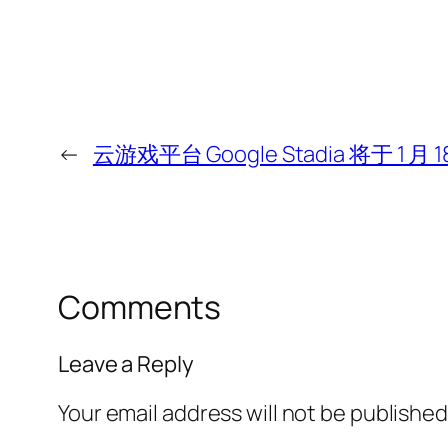
←
云游戏平台 Google Stadia 将于 1 月
Comments
Leave a Reply
Your email address will not be published