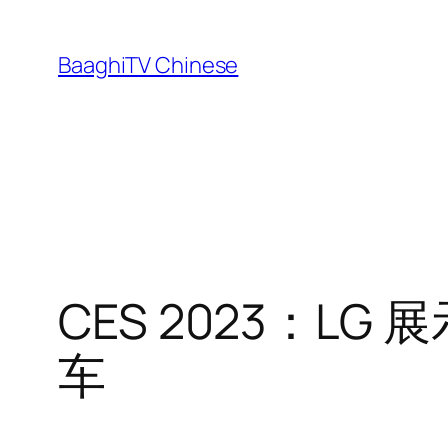
Skip
to
BaaghiTV Chinese
content
CES 2023：
车