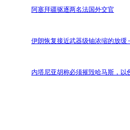
阿塞拜疆驱逐两名法国外交官
伊朗恢复接近武器级铀浓缩的放缓 – 
内塔尼亚胡称必须摧毁哈马斯，以