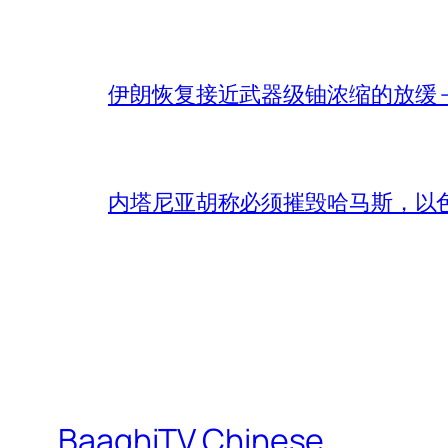
伊朗恢复接近武器级铀浓缩的放缓 – 
内塔尼亚胡称必须摧毁哈马斯，以
BaaghiTV Chinese