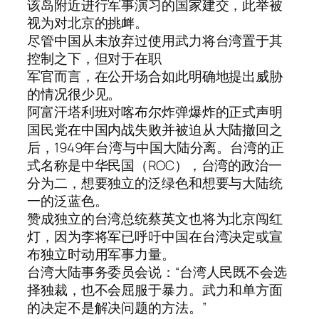
该岛附近进行军事演习的国家建交，此举被
视为对北京的挑衅。
尽管中国从未放弃过使用武力将台湾置于其
控制之下，但对于在职
军官而言，在公开场合如此明确地提出威胁
的情况很少见。
阿富汗塔利班对喀布尔炸弹爆炸的正式声明
国民党在中国内战失败并被迫从大陆撤回之
后，1949年台湾与中国大陆分离。台湾的正
式名称是中华民国（ROC），台湾的政治一
分为二，想要独立的泛绿色和想要与大陆统
一的泛蓝色。
赞成独立的台湾总统蔡英文也将为北京闯红
灯，因为李将军已呼吁中国在台湾决定或宣
布独立时动用军事力量。
台湾大陆事务委员会说：“台湾人民既不会选
择独裁，也不会屈服于暴力。武力和单方面
的决定不是解决问题的方法。”