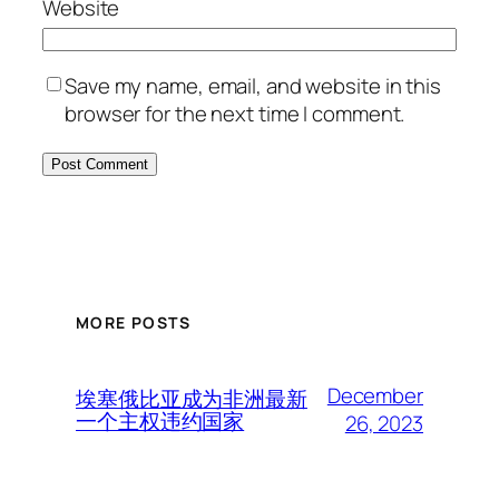
Website
Save my name, email, and website in this
browser for the next time I comment.
MORE POSTS
December
埃塞俄比亚成为非洲最新
一个主权违约国家
26, 2023