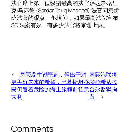
法官席上第三位级别最高的法官萨达尔·塔里
克·马苏德 (Sardar Tariq Masood) 法官同意伊
萨法官的观点。 他询问，如果最高法院宣布
SC 法案有效，有多少法官将审理上诉。
←
尽管发生过悲剧，但出于对
国际汽联将
更美好未来的希望，巴基斯坦移
埃拉希从拉
民仍冒着危险的海上旅程前往意
合尔监狱拘
大利
留
→
Comments