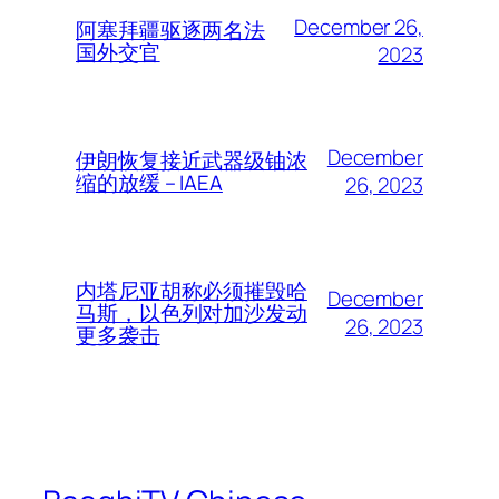
December 26,
阿塞拜疆驱逐两名法
国外交官
2023
December
伊朗恢复接近武器级铀浓
缩的放缓 – IAEA
26, 2023
内塔尼亚胡称必须摧毁哈
December
马斯，以色列对加沙发动
26, 2023
更多袭击