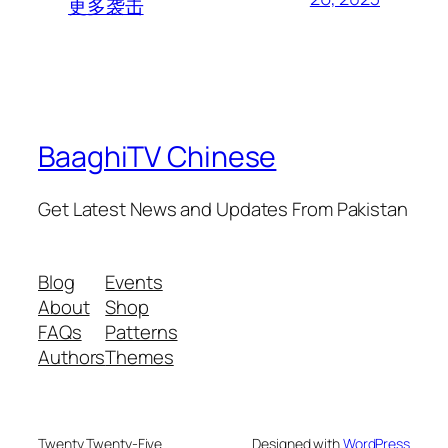
更多袭击
BaaghiTV Chinese
Get Latest News and Updates From Pakistan
Blog
Events
About
Shop
FAQs
Patterns
Authors
Themes
Twenty Twenty-Five
Designed with
WordPress