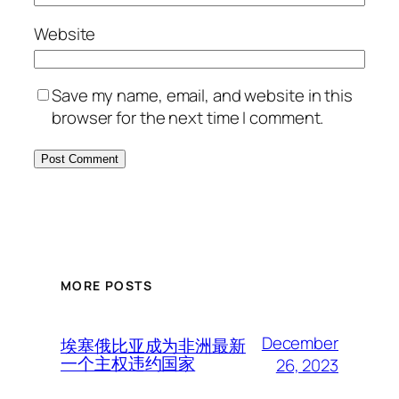
Website
Save my name, email, and website in this
browser for the next time I comment.
MORE POSTS
December
埃塞俄比亚成为非洲最新
一个主权违约国家
26, 2023