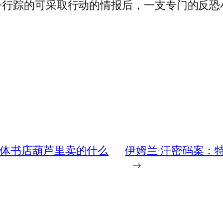
子行踪的可采取行动的情报后，一支专门的反恐
实体书店葫芦里卖的什么
伊姆兰·汗密码案：特勤
→