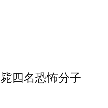
击毙四名恐怖分子