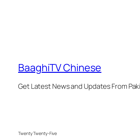
BaaghiTV Chinese
Get Latest News and Updates From Pak
Twenty Twenty-Five