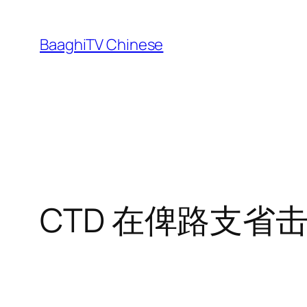
Skip
to
BaaghiTV Chinese
content
CTD 在俾路支省