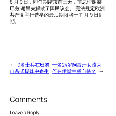
8 月 9 日，即任期结束前三天，前总理谢赫
巴兹·谢里夫解散了国民议会。 宪法规定欧洲
共产党举行选举的最后期限将于 11 月 9 日到
期。
←
9名士兵在班努
一名24岁阿富汗女孩为
自杀式爆炸中丧生
何在伊斯兰堡自杀？
→
Comments
Leave a Reply