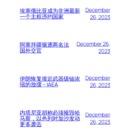
December
埃塞俄比亚成为非洲最新
一个主权违约国家
26, 2023
December 26,
阿塞拜疆驱逐两名法
国外交官
2023
December
伊朗恢复接近武器级铀浓
缩的放缓 – IAEA
26, 2023
内塔尼亚胡称必须摧毁哈
December
马斯，以色列对加沙发动
26, 2023
更多袭击