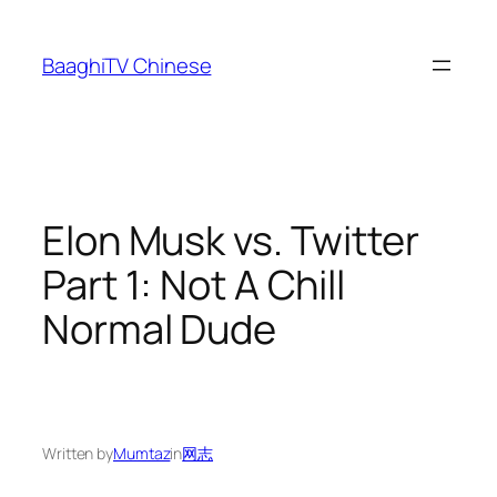
Skip
to
BaaghiTV Chinese
content
Elon Musk vs. Twitter
Part 1: Not A Chill
Normal Dude
Written by
Mumtaz
in
网志