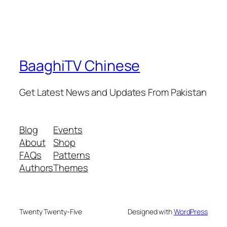
BaaghiTV Chinese
Get Latest News and Updates From Pakistan
Blog
Events
About
Shop
FAQs
Patterns
Authors
Themes
Twenty Twenty-Five
Designed with
WordPress