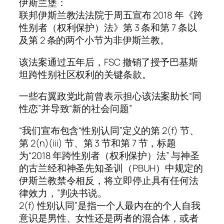
伊斯兰堡：
联邦伊斯兰教法法院于周五宣布 2018 年《跨
性别者（权利保护）法》第 3 条和第 7 条以
及第 2 条的两个小节为非伊斯兰教。
该法案通过五年后，FSC 撤销了授予巴基斯
坦跨性别社区权利的关键条款。
一些右翼政党此前曾表示担心该法案助长“同
性恋”并导致“新的社会问题”
“我们宣布包含“性别认同”定义的第 2(f) 节、
第 2(n)(iii) 节、第 3 节和第 7 节，标题
为“2018 年跨性别者（权利保护）法” 与神圣
的古兰经和神圣先知圣训（PBUH）中规定的
伊斯兰教禁令相反，将立即停止具有任何法
律效力，”判决书说。
2(f) 性别认同”是指一个人最内在的个人自我
意识是男性、女性还是两者的混合体，或者