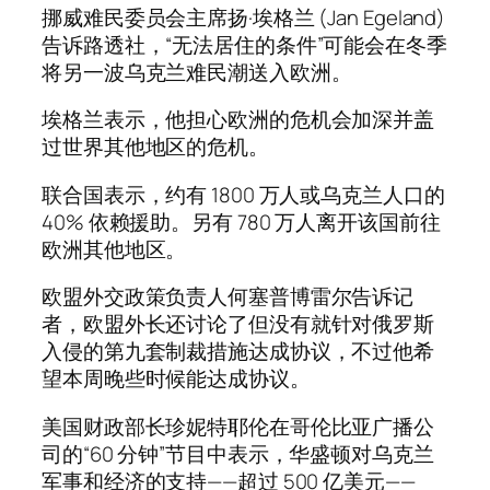
挪威难民委员会主席扬·埃格兰 (Jan Egeland)
告诉路透社，“无法居住的条件”可能会在冬季
将另一波乌克兰难民潮送入欧洲。
埃格兰表示，他担心欧洲的危机会加深并盖
过世界其他地区的危机。
联合国表示，约有 1800 万人或乌克兰人口的
40% 依赖援助。另有 780 万人离开该国前往
欧洲其他地区。
欧盟外交政策负责人何塞普博雷尔告诉记
者，欧盟外长还讨论了但没有就针对俄罗斯
入侵的第九套制裁措施达成协议，不过他希
望本周晚些时候能达成协议。
美国财政部长珍妮特耶伦在哥伦比亚广播公
司的“60 分钟”节目中表示，华盛顿对乌克兰
军事和经济的支持——超过 500 亿美元——