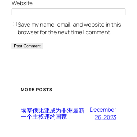
Website
Save my name, email, and website in this
browser for the next time I comment.
MORE POSTS
December
埃塞俄比亚成为非洲最新
一个主权违约国家
26, 2023