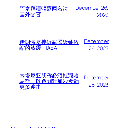
December 26,
阿塞拜疆驱逐两名法
国外交官
2023
December
伊朗恢复接近武器级铀浓
缩的放缓 – IAEA
26, 2023
内塔尼亚胡称必须摧毁哈
December
马斯，以色列对加沙发动
26, 2023
更多袭击