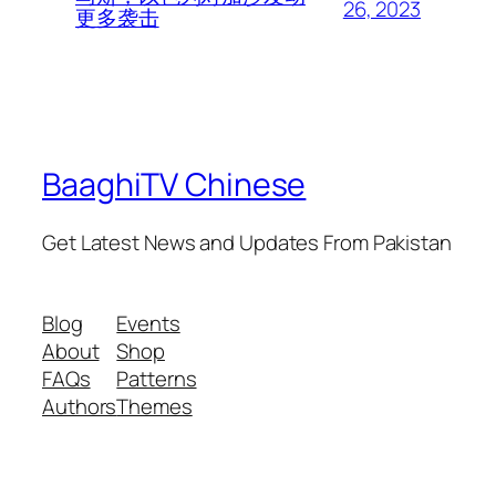
26, 2023
更多袭击
BaaghiTV Chinese
Get Latest News and Updates From Pakistan
Blog
Events
About
Shop
FAQs
Patterns
Authors
Themes