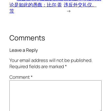
论是如此的愚蠢：比尔·盖
违反外交礼仪。
茨
→
Comments
Leave a Reply
Your email address will not be published.
Required fields are marked
*
Comment
*