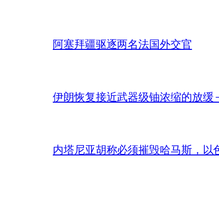
阿塞拜疆驱逐两名法国外交官
伊朗恢复接近武器级铀浓缩的放缓 – 
内塔尼亚胡称必须摧毁哈马斯，以