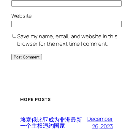
Website
Save my name, email, and website in this
browser for the next time I comment.
MORE POSTS
December
埃塞俄比亚成为非洲最新
一个主权违约国家
26, 2023