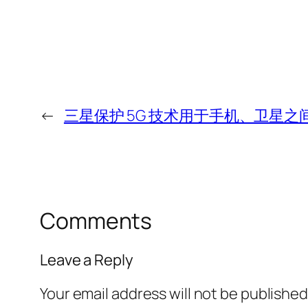
←
三星保护 5G 技术用于手机、卫星
Comments
Leave a Reply
Your email address will not be published