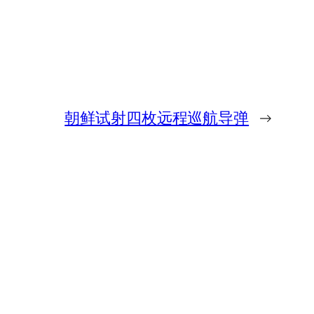
朝鲜试射四枚远程巡航导弹
→