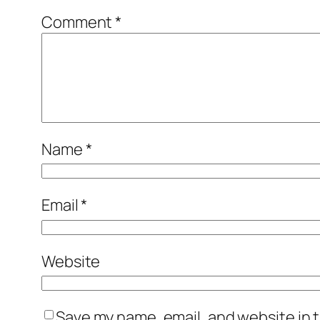
Comment
*
Name
*
Email
*
Website
Save my name, email, and website in t