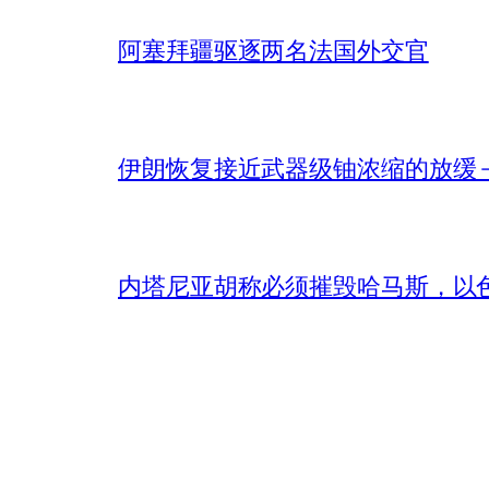
阿塞拜疆驱逐两名法国外交官
伊朗恢复接近武器级铀浓缩的放缓 – 
内塔尼亚胡称必须摧毁哈马斯，以