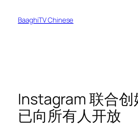
Skip
to
BaaghiTV Chinese
content
Instagram 
已向所有人开放