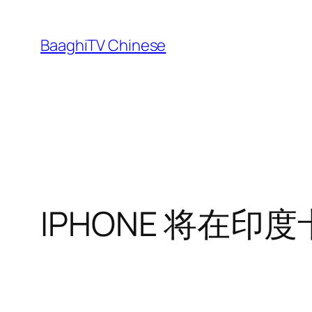
Skip
to
BaaghiTV Chinese
content
IPHONE 将在