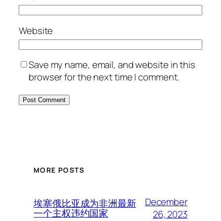
Website
Save my name, email, and website in this
browser for the next time I comment.
MORE POSTS
December
埃塞俄比亚成为非洲最新
一个主权违约国家
26, 2023