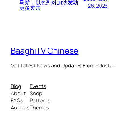
马斯，以色列对加沙发动
26, 2023
更多袭击
BaaghiTV Chinese
Get Latest News and Updates From Pakistan
Blog
Events
About
Shop
FAQs
Patterns
Authors
Themes