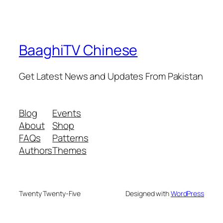
BaaghiTV Chinese
Get Latest News and Updates From Pakistan
Blog
Events
About
Shop
FAQs
Patterns
Authors
Themes
Twenty Twenty-Five
Designed with
WordPress