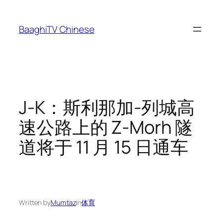
Skip
to
BaaghiTV Chinese
content
J-K：斯利那加-列城高
速公路上的 Z-Morh 隧
道将于 11 月 15 日通车
Written by
Mumtaz
in
体育