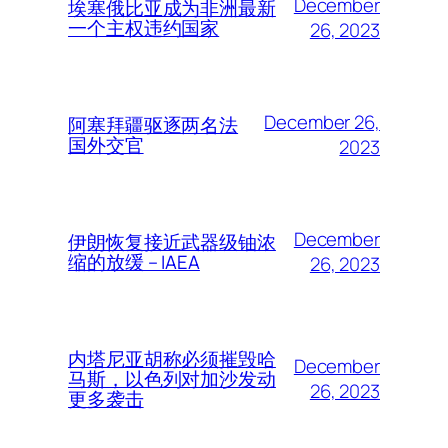
December
埃塞俄比亚成为非洲最新
一个主权违约国家
26, 2023
December 26,
阿塞拜疆驱逐两名法
国外交官
2023
December
伊朗恢复接近武器级铀浓
缩的放缓 – IAEA
26, 2023
内塔尼亚胡称必须摧毁哈
December
马斯，以色列对加沙发动
26, 2023
更多袭击