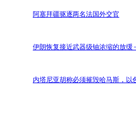
阿塞拜疆驱逐两名法国外交官
伊朗恢复接近武器级铀浓缩的放缓 – 
内塔尼亚胡称必须摧毁哈马斯，以