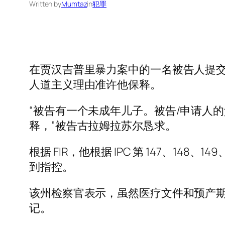
Written by
Mumtaz
in
犯罪
在贾汉吉普里暴力案中的一名被告人提交说
人道主义理由准许他保释。
“被告有一个未成年儿子。被告/申请人
释，”被告古拉姆拉苏尔恳求。
根据 FIR，他根据 IPC 第 147、148、14
到指控。
该州检察官表示，虽然医疗文件和预产期经
记。