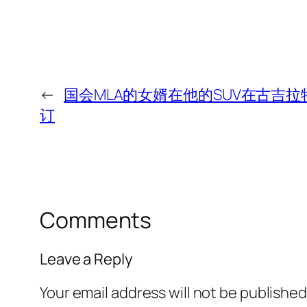
←
国会MLA的女婿在他的SUV在古吉
订
Comments
Leave a Reply
Your email address will not be published