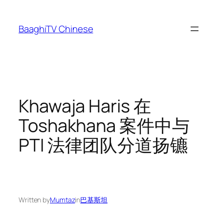
Skip
to
BaaghiTV Chinese
content
Khawaja Haris 在
Toshakhana 案件中与
PTI 法律团队分道扬镳
Written by
Mumtaz
in
巴基斯坦