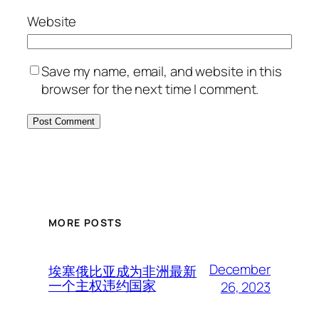
Website
Save my name, email, and website in this
browser for the next time I comment.
MORE POSTS
December
埃塞俄比亚成为非洲最新
一个主权违约国家
26, 2023