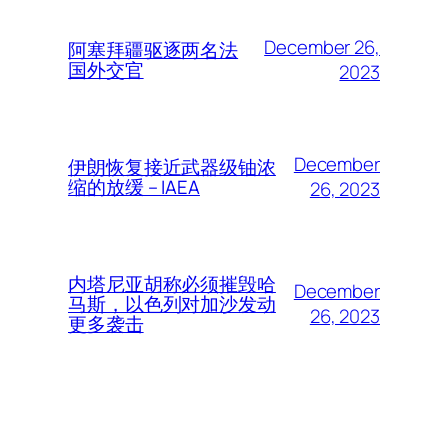
December 26,
阿塞拜疆驱逐两名法
国外交官
2023
December
伊朗恢复接近武器级铀浓
缩的放缓 – IAEA
26, 2023
内塔尼亚胡称必须摧毁哈
December
马斯，以色列对加沙发动
26, 2023
更多袭击