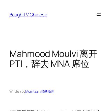
Skip
to
BaaghiTV Chinese
content
Mahmood Moulvi 离开
PTI，辞去 MNA 席位
Written by
Mumtaz
in
巴基斯坦