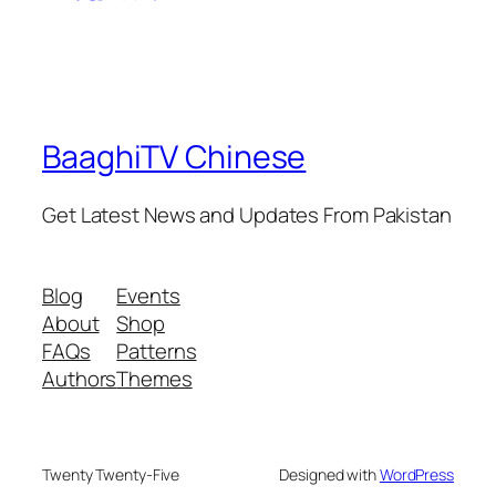
BaaghiTV Chinese
Get Latest News and Updates From Pakistan
Blog
Events
About
Shop
FAQs
Patterns
Authors
Themes
Twenty Twenty-Five
Designed with
WordPress