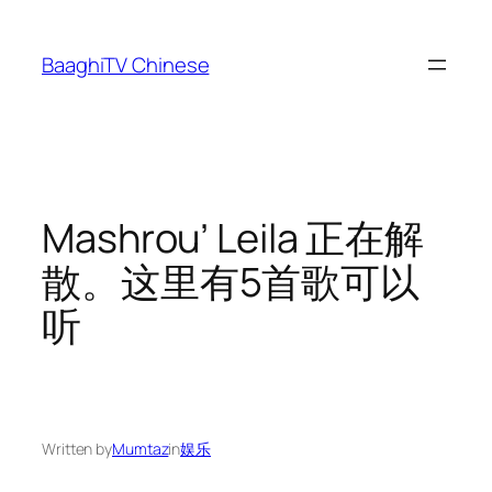
Skip
to
BaaghiTV Chinese
content
Mashrou’ Leila 正在解
散。这里有5首歌可以
听
Written by
Mumtaz
in
娱乐