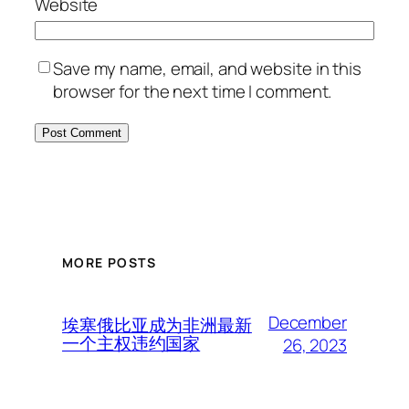
Website
Save my name, email, and website in this
browser for the next time I comment.
MORE POSTS
December
埃塞俄比亚成为非洲最新
一个主权违约国家
26, 2023