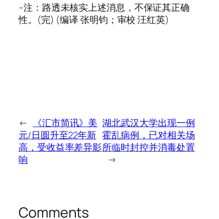
–注：路透未核实上述消息，不保证其正确
性。(完) (编译 张明钧；审校 汪红英)
←
《汇市简讯》美
湖北武汉大学出现一例
元/日圆升至22年新
霍乱病例，已对相关场
高，受收益率差异影
所临时封控并消毒处置
响
→
Comments