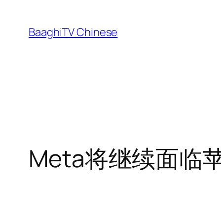
Skip
to
BaaghiTV Chinese
content
Meta将继续面临