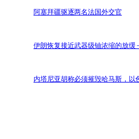
阿塞拜疆驱逐两名法国外交官
伊朗恢复接近武器级铀浓缩的放缓 – 
内塔尼亚胡称必须摧毁哈马斯，以