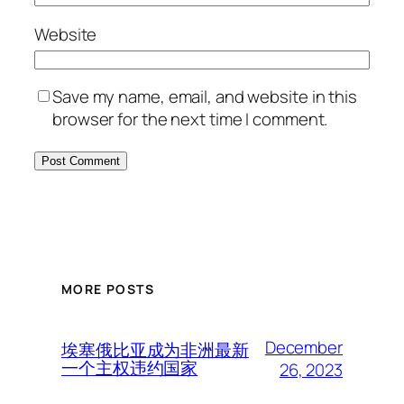
Website
Save my name, email, and website in this
browser for the next time I comment.
MORE POSTS
December
埃塞俄比亚成为非洲最新
一个主权违约国家
26, 2023