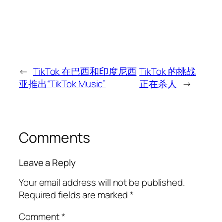
←
TikTok 在巴西和印度尼西
TikTok 的挑战
亚推出“TikTok Music”
正在杀人
→
Comments
Leave a Reply
Your email address will not be published.
Required fields are marked
*
Comment
*